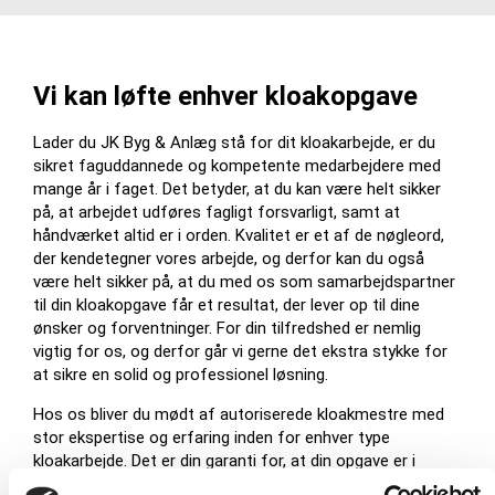
Vi kan løfte enhver kloakopgave
Lader du JK Byg & Anlæg stå for dit kloakarbejde, er du
sikret faguddannede og kompetente medarbejdere med
mange år i faget. Det betyder, at du kan være helt sikker
på, at arbejdet udføres fagligt forsvarligt, samt at
håndværket altid er i orden. Kvalitet er et af de nøgleord,
der kendetegner vores arbejde, og derfor kan du også
være helt sikker på, at du med os som samarbejdspartner
til din kloakopgave får et resultat, der lever op til dine
ønsker og forventninger. For din tilfredshed er nemlig
vigtig for os, og derfor går vi gerne det ekstra stykke for
at sikre en solid og professionel løsning.
Hos os bliver du mødt af autoriserede kloakmestre med
stor ekspertise og erfaring inden for enhver type
kloakarbejde. Det er din garanti for, at din opgave er i
trygge hænder, samt at arbejdet udføres i henhold til