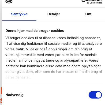
gældende regler og krav. Vi kan blandt andet hjælpe med
følgende typer opgaver:
Samtykke
Detaljer
Om
Spuling af kloak
TV-inspektion
Rottespærre
Strømpefodring
Denne hjemmeside bruger cookies
Forsikringsskader
Vi bruger cookies til at tilpasse vores indhold og annoncer,
Hvad end din kloak er tilstoppet eller utæt, om du gerne vil
til at vise dig funktioner til sociale medier og til at analysere
sikre dit kloaksystem mod rotter, eller du søger hjælp til
vores trafik. Vi deler også oplysninger om din brug af
forsikringsskader, så kan du trygt lade JK Byg & Anlæg
vores hjemmeside med vores partnere inden for sociale
hjælpe dig med din kloakopgave. Vi sørger altid for at
tilpasse løsningen til netop dine behov, så du er sikret det
medier, annonceringspartnere og analysepartnere. Vores
bedst mulige resultat.
partnere kan kombinere disse data med andre oplysninger,
du har givet dem, eller som de har indsamlet fra din brug af
deres tjenester.
En professionel
Samtykkevalg
Nødvendig
samarbejdspartner til